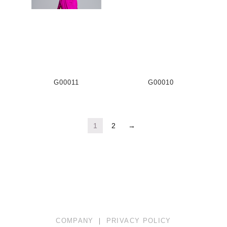
G00011
G00010
1
2
→
COMPANY
｜
PRIVACY POLICY